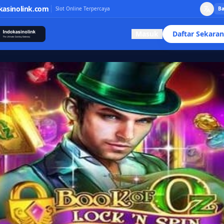
kasinolink.com
Slot Online Terpercaya
B
Masuk
Daftar Sekara