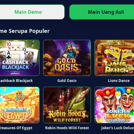
Main Demo
Main Uang Asli
me Serupa Populer
ashback Blackjack
Gold Oasis
Lions Dance
Treasures Of Egypt
Robin Hoods Wild Forest
Joker's Luck Delu