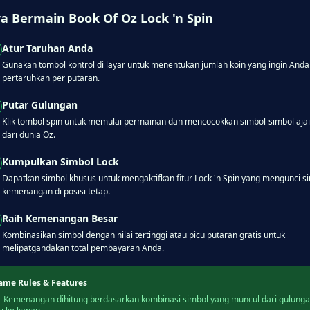
a Bermain Book Of Oz Lock 'n Spin
Atur Taruhan Anda
Gunakan tombol kontrol di layar untuk menentukan jumlah koin yang ingin Anda
pertaruhkan per putaran.
Putar Gulungan
Klik tombol spin untuk memulai permainan dan mencocokkan simbol-simbol aja
dari dunia Oz.
Kumpulkan Simbol Lock
Dapatkan simbol khusus untuk mengaktifkan fitur Lock 'n Spin yang mengunci s
kemenangan di posisi tetap.
Raih Kemenangan Besar
Kombinasikan simbol dengan nilai tertinggi atau picu putaran gratis untuk
melipatgandakan total pembayaran Anda.
ame Rules & Features
Kemenangan dihitung berdasarkan kombinasi simbol yang muncul dari gulung