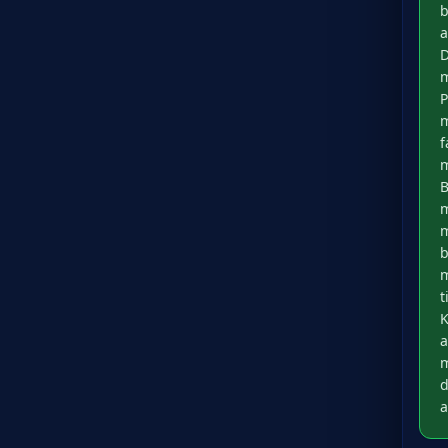
b
a
D
m
P
m
f
m
B
m
m
b
m
t
K
a
m
d
a