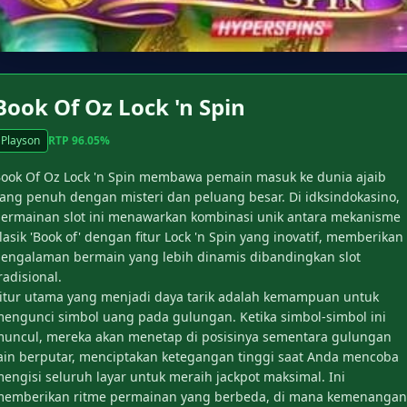
▶
Book Of Oz Lock 'n Spin
Playson
RTP 96.05%
ook Of Oz Lock 'n Spin membawa pemain masuk ke dunia ajaib
ang penuh dengan misteri dan peluang besar. Di idksindokasino,
ermainan slot ini menawarkan kombinasi unik antara mekanisme
lasik 'Book of' dengan fitur Lock 'n Spin yang inovatif, memberikan
engalaman bermain yang lebih dinamis dibandingkan slot
radisional.
itur utama yang menjadi daya tarik adalah kemampuan untuk
engunci simbol uang pada gulungan. Ketika simbol-simbol ini
uncul, mereka akan menetap di posisinya sementara gulungan
ain berputar, menciptakan ketegangan tinggi saat Anda mencoba
engisi seluruh layar untuk meraih jackpot maksimal. Ini
emberikan ritme permainan yang berbeda, di mana kemenangan