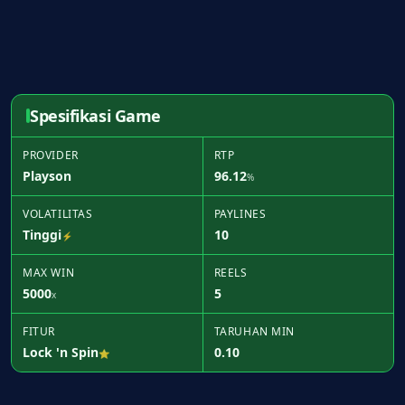
Spesifikasi Game
PROVIDER
RTP
Playson
96.12
%
VOLATILITAS
PAYLINES
Tinggi
10
⚡
MAX WIN
REELS
5000
5
x
FITUR
TARUHAN MIN
Lock 'n Spin
0.10
⭐