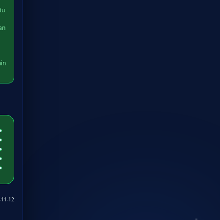
tu
an
min
-11-12