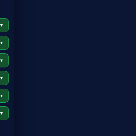
▼
▼
▼
▼
▼
▼