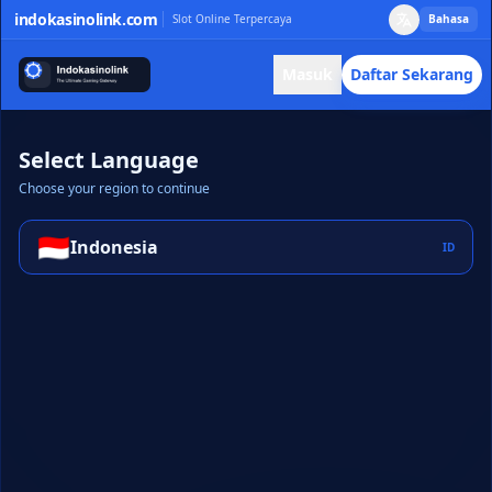
indokasinolink.com
Slot Online Terpercaya
Bahasa
Masuk
Daftar Sekarang
Select Language
Choose your region to continue
🇮🇩
Indonesia
ID