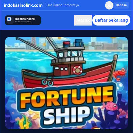
indokasinolink.com
Slot Online Terpercaya
Bahasa
Masuk
Daftar Sekarang