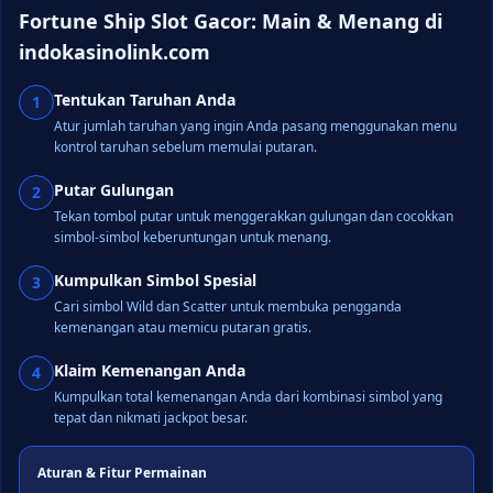
Fortune Ship Slot Gacor: Main & Menang di
indokasinolink.com
Tentukan Taruhan Anda
1
Atur jumlah taruhan yang ingin Anda pasang menggunakan menu
kontrol taruhan sebelum memulai putaran.
Putar Gulungan
2
Tekan tombol putar untuk menggerakkan gulungan dan cocokkan
simbol-simbol keberuntungan untuk menang.
Kumpulkan Simbol Spesial
3
Cari simbol Wild dan Scatter untuk membuka pengganda
kemenangan atau memicu putaran gratis.
Klaim Kemenangan Anda
4
Kumpulkan total kemenangan Anda dari kombinasi simbol yang
tepat dan nikmati jackpot besar.
Aturan & Fitur Permainan