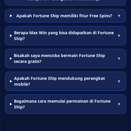
Apakah Fortune Ship memiliki fitur Free Spins?
▼
Berapa Max Win yang bisa didapatkan di Fortune
▼
Ship?
Bisakah saya mencoba bermain Fortune Ship
▼
secara gratis?
Apakah Fortune Ship mendukung perangkat
▼
mobile?
Bagaimana cara memulai permainan di Fortune
▼
Ship?