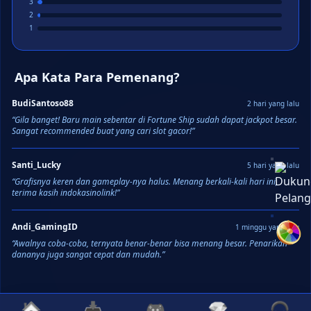
3
2
1
Apa Kata Para Pemenang?
BudiSantoso88
2 hari yang lalu
“Gila banget! Baru main sebentar di Fortune Ship sudah dapat jackpot besar.
Sangat recommended buat yang cari slot gacor!”
Santi_Lucky
5 hari yang lalu
“Grafisnya keren dan gameplay-nya halus. Menang berkali-kali hari ini,
terima kasih indokasinolink!”
Andi_GamingID
1 minggu yang lalu
“Awalnya coba-coba, ternyata benar-benar bisa menang besar. Penarikan
dananya juga sangat cepat dan mudah.”
🏠
📥
🎮
💎
🎧