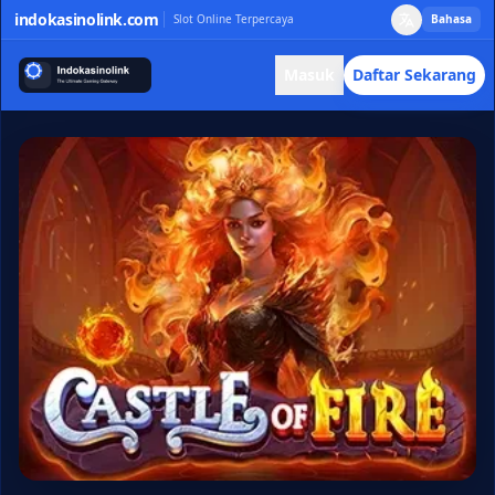
indokasinolink.com
Slot Online Terpercaya
Bahasa
Masuk
Daftar Sekarang